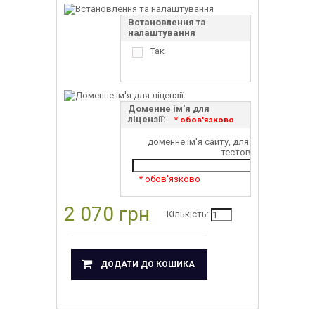
Встановлення та
налаштування
Так
Доменне ім'я для
ліцензії:
* обов'язково
доменне ім'я сайту, для якого буде вид
тестового домену/пі
* обов'язково
2 070 грн
Кількість:
ДОДАТИ ДО КОШИКА