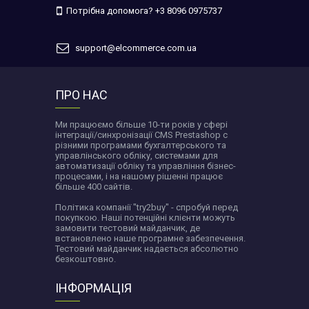
Потрібна допомога? +3 8096 0975737
support@elcommerce.com.ua
ПРО НАС
Ми працюємо більше 10-ти років у сфері
інтеграції/синхронізації CMS Prestashop c
різними програмами бухгалтерського та
управлінського обліку, системами для
автоматизації обліку та управління бізнес-
процесами, і на нашому рішенні працює
більше 400 сайтів.
Політика компанії "try2buy" - спробуй перед
покупкою. Наші потенційні клієнти можуть
замовити тестовий майданчик, де
встановлено наше програмне забезпечення.
Тестовий майданчик надається абсолютно
безкоштовно.
ІНФОРМАЦІЯ