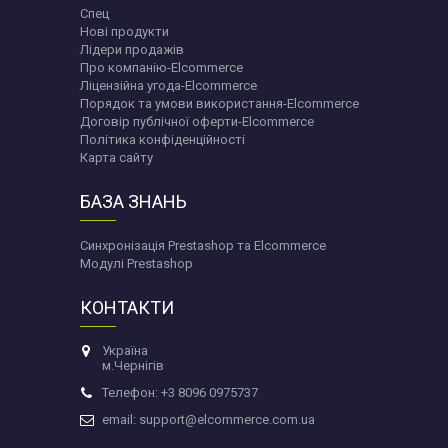
Спец
Нові продукти
Лідери продажів
Про компанію-Elcommerce
Ліцензійна угода-Elcommerce
Порядок та умови використання-Elcommerce
Договір публічної оферти-Elcommerce
Політика конфіденційності
Карта сайту
БАЗА ЗНАНЬ
Синхронізація Prestashop та Elcommerce
Модулі Prestashop
КОНТАКТИ
Україна
м.Чернігів
Телефон: +3 8096 0975737
email: support@elcommerce.com.ua