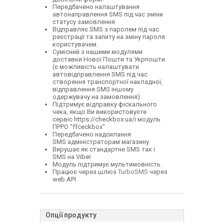
Передбачено налаштування
автонаправлення SMS під час зміни
статусу замовлення.
Відправляє SMS з паролем під час
реєстрації та запиту на зміну пароля
користувачем.
Сумісний з нашими модулями
доставки Нової Пошти та Укрпошти
(є можливість налаштувати
автовідправлення SMS під час
створення транспортної накладної,
відправлення SMS іншому
одержувачу на замовлення).
Підтримує відправку фіскального
чека, якщо Ви використовуєте
сервіс https://checkbox.ua/і модуль
ПРРО "ffceckbox"
Передбачено надсилання
SMS адміністраторам магазину.
Вирушає як стандартне SMS так і
SMS на Viber.
Модуль підтримує мультимовність.
Працює через шлюз
TurboSMS
через
web API.
Опції продукту