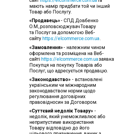
сайт
https://elcommerce.com.ua
та
мають намір придбати той чи інший
Товар або Послугу.
«Продавець»
- СПД Довбенко
О.М.,
розповсюджувач
Товару
та Послуг
за допомогою Веб-
сайту
https://elcommerce.com.ua
.
«Замовлення»
- належним чином
оформлена та розміщена на Веб-
сайті
https://elcommerce.com.ua
заявка
Покупця на покупку Товарів або
Послуг, що адресується продавцю.
«Законодавство»
- встановлені
українським чи міжнародним
законодавством норми щодо
регулювання договірних
правовідносин за Договором.
«Суттєвий недолік Товару»
-
недолік, який унеможливлює або
неприпустиме використання
Товару відповідно до його
цільового призначення, виник з