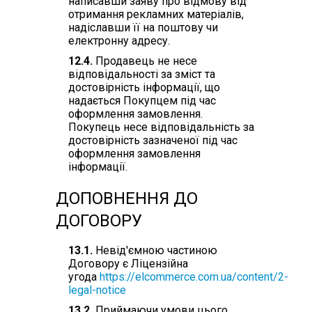
написавши заяву про відмову від
отримання рекламних матеріалів,
надіславши її на поштову чи
електронну адресу.
12.4.
Продавець не несе
відповідальності за зміст та
достовірність інформації, що
надається Покупцем під час
оформлення замовлення.
Покупець несе відповідальність за
достовірність зазначеної під час
оформлення замовлення
інформації.
ДОПОВНЕННЯ ДО
ДОГОВОРУ
13.1.
Невід'ємною частиною
Договору є Ліцензійна
угода
https://elcommerce.com.ua/content/2-
legal-notice
13.2.
Приймаючи умови цього