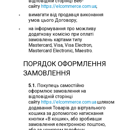
відповідній сторінці Веб-
сайту
https://elcommerce.com.ua
;
вимагати від продавця виконання
умов цього Договору;
на інформування про можливу
додаткову комісію при оплаті
замовлень картами типу
Mastercard, Visa, Visa Electron,
Mastercard Electronic, Maestro.
ПОРЯДОК ОФОРМЛЕННЯ
ЗАМОВЛЕННЯ
5.1.
Покупець самостійно
оформлює замовлення на
відповідній сторінці
сайту
https://elcommerce.com.ua
шляхом
додавання Товарів до віртуального
кошика за допомогою натискання
кнопки «В кошик», або зробивши
замовлення електронною поштою,
або за номером телефону,