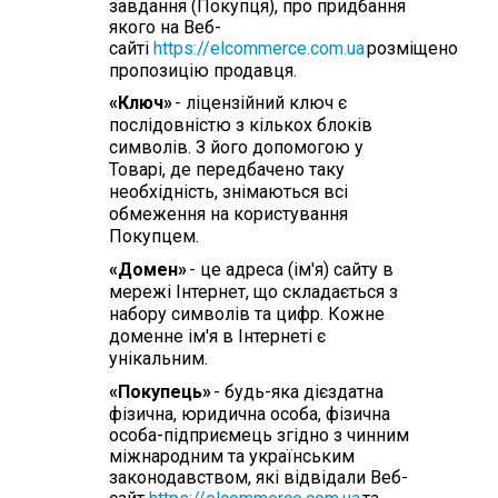
завдання (Покупця), про придбання
якого на Веб-
сайті
https://elcommerce.com.ua
розміщено
пропозицію продавця.
«Ключ»
- ліцензійний ключ є
послідовністю з кількох блоків
символів. З його допомогою у
Товарі, де передбачено таку
необхідність, знімаються всі
обмеження на користування
Покупцем.
«Домен»
- це адреса (ім'я) сайту в
мережі Інтернет, що складається з
набору символів та цифр. Кожне
доменне ім'я в Інтернеті є
унікальним.
«Покупець»
- будь-яка дієздатна
фізична, юридична особа, фізична
особа-підприємець згідно з чинним
міжнародним та українським
законодавством, які відвідали Веб-