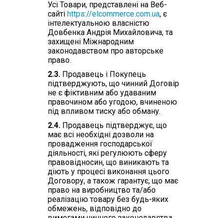
Усі Товари, представлені на Веб-
сайті
https://elcommerce.com.ua
, є
інтелектуальною власністю
Довбенка Андрія Михайловича, та
захищені Міжнародним
законодавством про авторське
право.
2.3.
Продавець і Покупець
підтверджують, що чинний Договір
не є фіктивним або удаваним
правочином або угодою, вчиненою
під впливом тиску або обману.
2.4.
Продавець підтверджує, що
має всі необхідні дозволи на
провадження господарської
діяльності, які регулюють сферу
правовідносин, що виникають та
діють у процесі виконання цього
Договору, а також гарантує, що має
право на виробництво та/або
реалізацію товару без будь-яких
обмежень, відповідно до
вимогами чинного законодавства