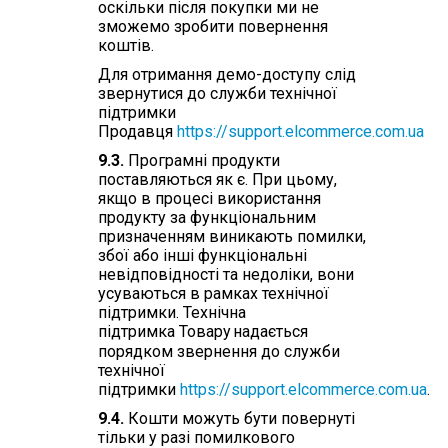
оскільки після покупки ми не
зможемо зробити повернення
коштів.
Для отримання демо-доступу слід
звернутися до служби технічної
підтримки
Продавця
https://support.elcommerce.com.ua
9.3.
Програмні продукти
поставляються як є. При цьому,
якщо в процесі використання
продукту за функціональним
призначенням виникають помилки,
збої або інші функціональні
невідповідності та недоліки, вони
усуваються в рамках технічної
підтримки. Технічна
підтримка Товару
надається
порядком звернення до служби
технічної
підтримки
https://support.elcommerce.com.ua
.
9.4.
Кошти можуть бути повернуті
тільки у разі помилкового