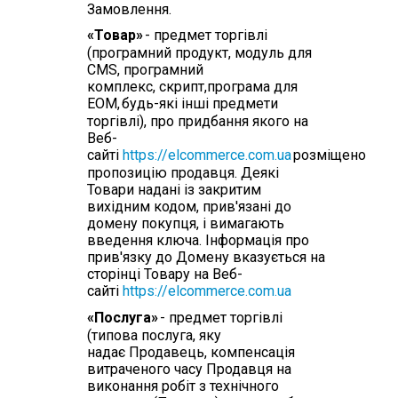
Замовлення.
«Товар»
- предмет торгівлі
(програмний продукт, модуль для
CMS, програмний
комплекс, скрипт,програма для
ЕОМ,
будь-які інші предмети
торгівлі), про придбання якого на
Веб-
сайті
https://elcommerce.com.ua
розміщено
пропозицію продавця. Деякі
Товари надані із закритим
вихідним кодом, прив'язані до
домену покупця, і вимагають
введення ключа. Інформація про
прив'язку до Домену вказується на
сторінці Товару на Веб-
сайті
https://elcommerce.com.ua
«Послуга»
- предмет торгівлі
(типова послуга, яку
надає Продавець, компенсація
витраченого часу Продавця на
виконання робіт з технічного