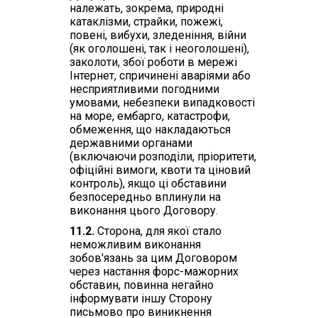
належать, зокрема, природні
катаклізми, страйки, пожежі,
повені, вибухи, зледеніння, війни
(як оголошені, так і неоголошені),
заколоти, збої роботи в мережі
Інтернет, спричинені аваріями або
несприятливими погодними
умовами, небезпеки випадковості
на море, ембарго, катастрофи,
обмеження, що накладаються
державними органами
(включаючи розподіли, пріоритети,
офіційні вимоги, квоти та ціновий
контроль), якщо ці обставини
безпосередньо вплинули на
виконання цього Договору.
11.2.
Сторона, для якої стало
неможливим виконання
зобов'язань за цим Договором
через настання форс-мажорних
обставин, повинна негайно
інформувати іншу Сторону
письмово про виникнення