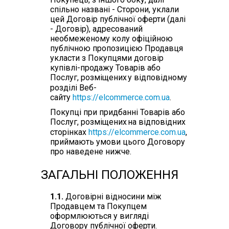
спільно названі - Сторони, уклали
цей Договір публічної оферти (далі
- Договір), адресований
необмеженому колу офіційною
публічною пропозицією Продавця
укласти з Покупцями договір
купівлі-продажу Товарів або
Послуг, розміщених
у відповідному
розділі Веб-
сайту
https://elcommerce.com.ua
.
Покупці при придбанні Товарів або
Послуг, розміщених
на відповідних
сторінках
https://elcommerce.com.ua
,
приймають умови цього Договору
про наведене нижче.
ЗАГАЛЬНІ ПОЛОЖЕННЯ
1.1.
Договірні відносини між
Продавцем та Покупцем
оформлюються у вигляді
Договору публічної оферти.