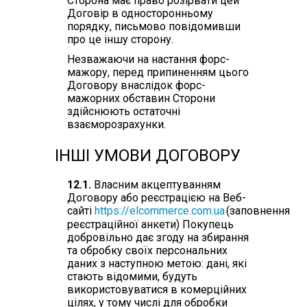
Сторона має право розірвати цей
Договір в односторонньому
порядку, письмово повідомивши
про це іншу сторону.
Незважаючи на настання форс-
мажору, перед припиненням цього
Договору внаслідок форс-
мажорних обставин Сторони
здійснюють остаточні
взаєморозрахунки.
ІНШІ УМОВИ ДОГОВОРУ
12.1.
Власним акцептуванням
Договору або реєстрацією на Веб-
сайті
https://elcommerce.com.ua
(заповнення
реєстраційної анкети) Покупець
добровільно дає згоду на збирання
та обробку своїх персональних
даних з наступною метою: дані, які
стають відомими, будуть
використовуватися в комерційних
цілях, у тому числі для обробки