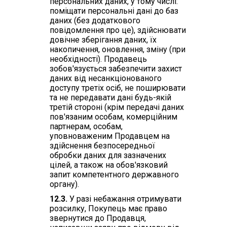
персональних даних, у тому числі:
поміщати персональні дані до баз
даних (без додаткового
повідомлення про це), здійснювати
довічне зберігання даних, їх
накопичення, оновлення, зміну (при
необхідності). Продавець
зобов'язується забезпечити захист
даних від несанкціонованого
доступу третіх осіб, не поширювати
та не передавати дані будь-якій
третій стороні (крім передачі даних
пов'язаним особам, комерційним
партнерам, особам,
уповноваженим Продавцем на
здійснення безпосередньої
обробки даних для зазначених
цілей, а також на обов'язковий
запит компетентного державного
органу).
12.3.
У разі небажання отримувати
розсилку, Покупець має право
звернутися до Продавця,