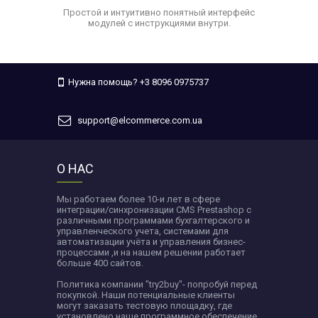
Простой и интуитивно понятный интерфейс
модулей с инструкциями внутри.
Нужна помощь? +3 8096 0975737
support@elcommerce.com.ua
О НАС
Мы работаем более 10-и лет в сфере
интеграции/синхронизации CMS Prestashop c
различными программами бухгалтерского и
управленческого учета, системами для
автоматизации учёта и управления бизнес-
процессами ,и на нашем решении работает
больше 400 сайтов.
Политика компании "try2buy"- попробуй перед
покупкой. Наши потенциальные клиенты
могут заказать тестовую площадку, где
установлено наше программное обеспечение .