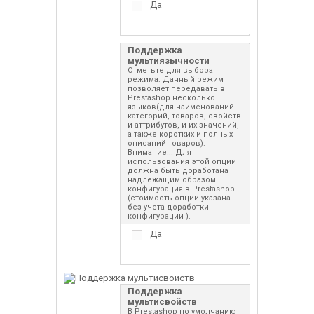
Да
Поддержка
мультиязычности
Отметьте для выбора
режима. Данный режим
позволяет передавать в
Prestashop несколько
языков(для наименований
категорий, товаров, свойств
и аттрибутов, и их значений,
а также коротких и полных
описаний товаров).
Внимание!!! Для
использования этой опции
должна быть доработана
надлежащим образом
конфигурация в Prestashop
(стоимость опции указана
без учета доработки
конфигурации ).
Да
Поддержка
мультисвойств
В Prestashop по умолчанию