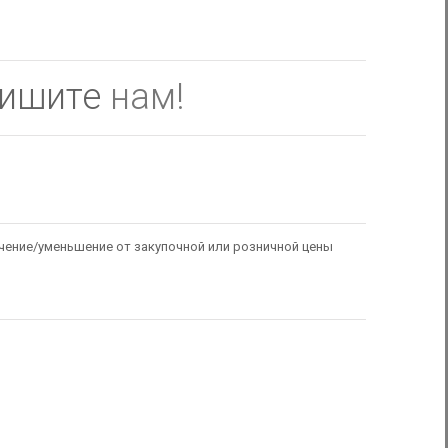
пишите
нам!
чение/уменьшение от закупочной или розничной цены