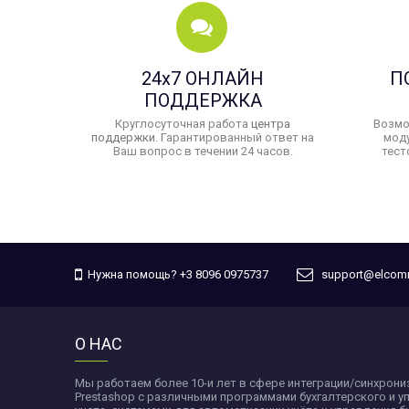
24x7 ОНЛАЙН
П
ПОДДЕРЖКА
Круглосуточная работа
центра
Возмо
поддержки
. Гарантированный ответ на
моду
Ваш вопрос в течении 24 часов.
тест
Нужна помощь? +3 8096 0975737
support@elcom
О НАС
Мы работаем более 10-и лет в сфере интеграции/синхрон
Prestashop c различными программами бухгалтерского и 