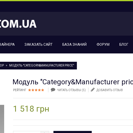
ЗАЙНЕРА
ЗАКАЗАТЬ САЙТ
БАЗА ЗНАНИЙ
ФОРУМ
БЛОГ
HOP
>
МОДУЛЬ "CATEGORY&MANUFACTURER PRICE"
Модуль "Category&Manufacturer pric
РЕЙТИНГ
ЧИТАТЬ ОТЗЫВЫ (
5
)
ДОБАВИТЬ ОТЗЫВ
1 518 грн