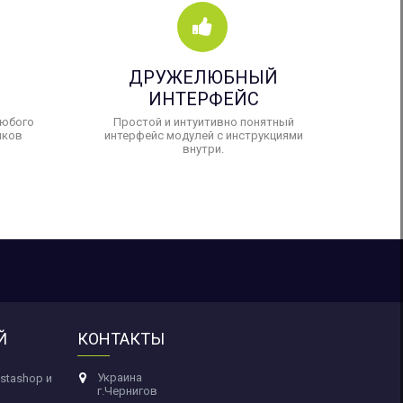
ДРУЖЕЛЮБНЫЙ
ИНТЕРФЕЙС
любого
Простой и интуитивно понятный
ыков
интерфейс модулей с инструкциями
внутри.
Й
КОНТАКТЫ
Украина
stashop и
г.Чернигов